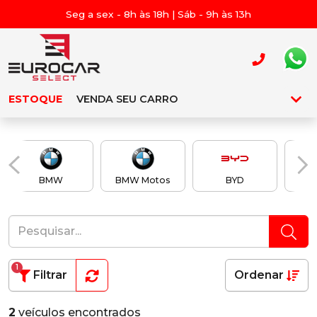
Seg a sex - 8h às 18h | Sáb - 9h às 13h
ESTOQUE
VENDA SEU CARRO
BMW
BMW Motos
BYD
Ch
1
Filtrar
Ordenar
2
veículos encontrados