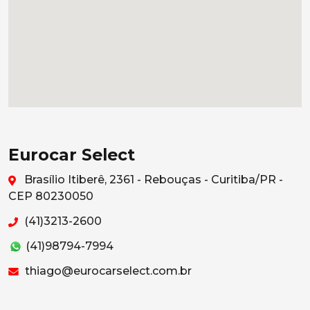
Eurocar Select
Brasílio Itiberê, 2361 - Rebouças - Curitiba/PR -
CEP 80230050
(41)3213-2600
(41)98794-7994
thiago@eurocarselect.com.br