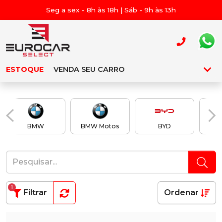
Seg a sex - 8h às 18h | Sáb - 9h às 13h
ESTOQUE
VENDA SEU CARRO
BMW
BMW Motos
BYD
Ch
1
Filtrar
Ordenar