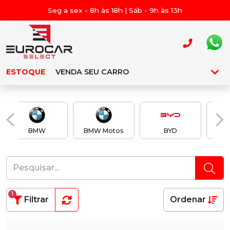
Seg a sex - 8h às 18h | Sáb - 9h às 13h
ESTOQUE
VENDA SEU CARRO
BMW
BMW Motos
BYD
Ch
1
Filtrar
Ordenar