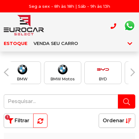
Seg a sex - 8h às 18h | Sáb - 9h às 13h
ESTOQUE
VENDA SEU CARRO
BMW
BMW Motos
BYD
Ch
1
Filtrar
Ordenar