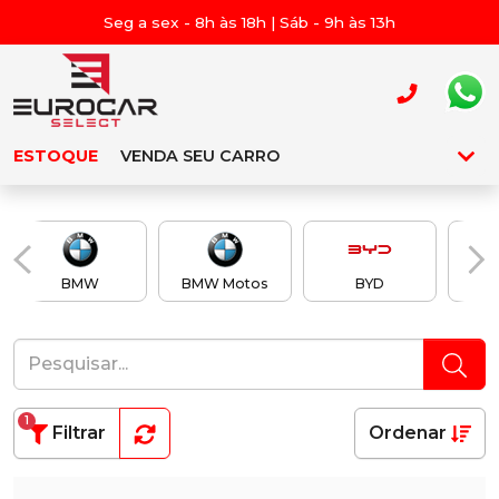
Seg a sex - 8h às 18h | Sáb - 9h às 13h
ESTOQUE
VENDA SEU CARRO
BMW
BMW Motos
BYD
Ch
1
Filtrar
Ordenar