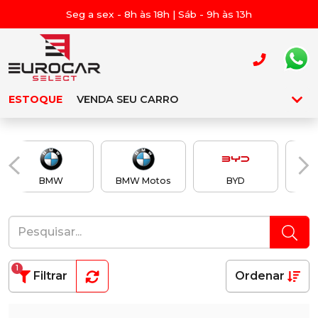
Seg a sex - 8h às 18h | Sáb - 9h às 13h
ESTOQUE
VENDA SEU CARRO
BMW
BMW Motos
BYD
Ch
1
Filtrar
Ordenar