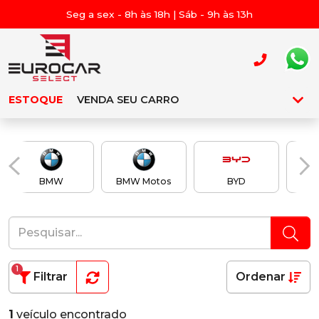
Seg a sex - 8h às 18h | Sáb - 9h às 13h
ESTOQUE
VENDA SEU CARRO
BMW
BMW Motos
BYD
Ch
1
Filtrar
Ordenar
1
veículo encontrado