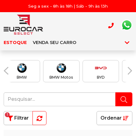
Seg a sex - 8h às 18h | Sáb - 9h às 13h
ESTOQUE
VENDA SEU CARRO
BMW
BMW Motos
BYD
Ch
1
Filtrar
Ordenar