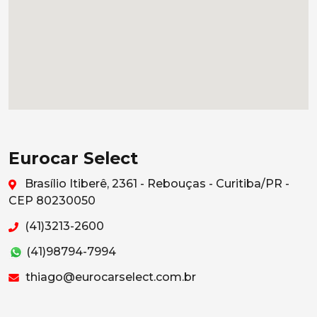
Eurocar Select
Brasílio Itiberê, 2361 - Rebouças - Curitiba/PR -
CEP 80230050
(41)3213-2600
(41)98794-7994
thiago@eurocarselect.com.br