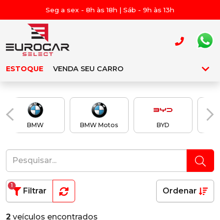
Seg a sex - 8h às 18h | Sáb - 9h às 13h
ESTOQUE
VENDA SEU CARRO
BMW
BMW Motos
BYD
Ch
1
Filtrar
Ordenar
2
veículos encontrados