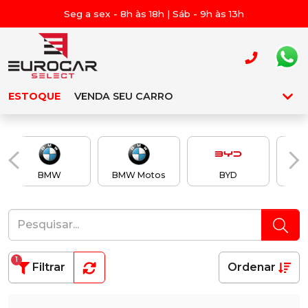
Seg a sex - 8h às 18h | Sáb - 9h às 13h
ESTOQUE
VENDA SEU CARRO
BMW
BMW Motos
BYD
Ch
1
Filtrar
Ordenar