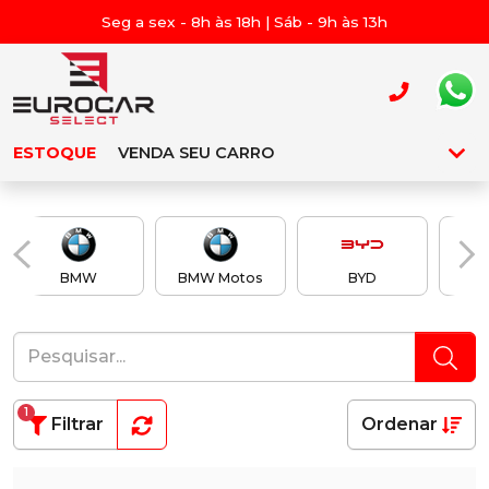
Seg a sex - 8h às 18h | Sáb - 9h às 13h
ESTOQUE
VENDA SEU CARRO
BMW
BMW Motos
BYD
Ch
1
Filtrar
Ordenar