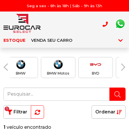
Seg a sex - 8h às 18h | Sáb - 9h às 13h
ESTOQUE
VENDA SEU CARRO
BMW
BMW Motos
BYD
Ch
1
Filtrar
Ordenar
1
veículo encontrado