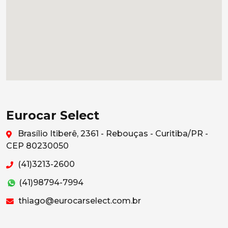
Eurocar Select
Brasílio Itiberê, 2361 - Rebouças - Curitiba/PR -
CEP 80230050
(41)3213-2600
(41)98794-7994
thiago@eurocarselect.com.br