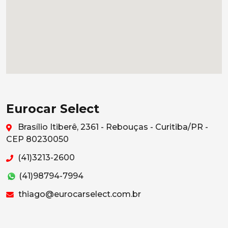
Eurocar Select
Brasílio Itiberê, 2361 - Rebouças - Curitiba/PR -
CEP 80230050
(41)3213-2600
(41)98794-7994
thiago@eurocarselect.com.br